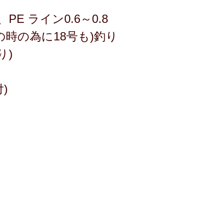
E ライン0.6～0.8
潮の時の為に18号も)釣り
り)
)