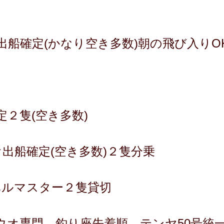
オ出船確定(かなり空き多数)朝の飛び入りO
２隻(空き多数)
ウオ出船確定(空き多数)２隻分乗
ーベルマスター２隻貸切
ウオ専門 釣り座先着順、テンヤ50号統