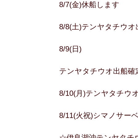
8/7(金)休船します
8/8(土)テンヤタチウ
8/9(日)
テンヤタチウオ出船確定
8/10(月)テンヤタチ
8/11(火祝)シマノサ
☆伊良湖沖テンヤタチ