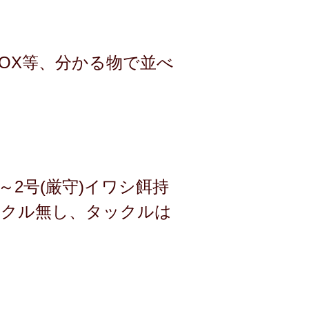
BOX等、分かる物で並べ
～2号(厳守)イワシ餌持
ックル無し、タックルは