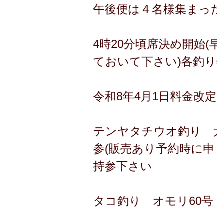
午後便は４名様集まっ
4時20分頃席決め開始
ておいて下さい)各釣
令和8年4月1日料金改定
テンヤタチウオ釣り 大人
参(販売あり予約時に申
持参下さい
タコ釣り オモリ60号 