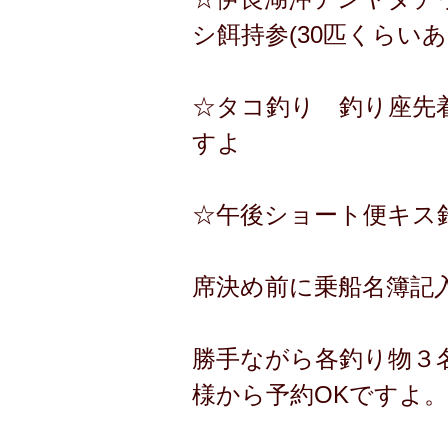
シ餌持参(30匹くらい
☆タコ釣り 釣り座先着
すよ
☆午後ショート便キス
席決め前に乗船名簿記
勝手ながら各釣り物３
様から予約OKですよ。