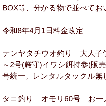
BOX等、分かる物で並べてお
令和8年4月1日料金改定
テンヤタチウオ釣り 大人子供お
～2号(厳守)イワシ餌持参(販
号統一。レンタルタックル無
タコ釣り オモリ60号 お一人様