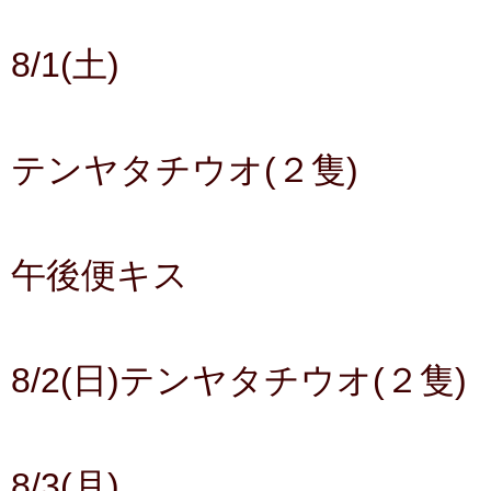
8/1(土)
テンヤタチウオ(２隻)
午後便キス
8/2(日)テンヤタチウオ(２隻)
8/3(月)