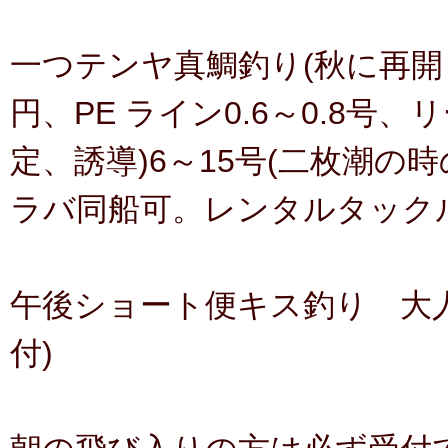
一つテンヤ真鯛釣り(秋に再開し
円、PE ライン0.6～0.8号、リ
定、誘導)6～15号(二枚潮の
ラバ同船可。レンタルタックル
午後ショート便キス釣り 大人6,
付)